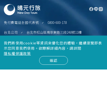
免付費電話全國代表號
0800-600-178
台北公司
台北市松山區南京東路三段248號11樓
TEL
02-2711-3355
我們將使用cookie等資訊來優化您的體驗，繼續瀏覽即表
FAX
02-2711-3325
示您同意我們使用。欲瞭解詳細內容，請詳閱
統編
28708435
隱私權保護政策
確認
新竹公司
新竹縣竹北市文興路一段150號5樓
TEL
03-6582-358
FAX
03-6580-958
統編
60789293
台中公司
台中市西區大隆路20號10樓之11
TEL
04-2323-0068