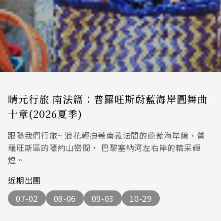
晴元行旅 南法篇：普羅旺斯蔚藍海岸圓舞曲
十章(2026夏季)
跟隨我們行旅~ 浪花輕撫著南義法間的蔚藍海岸線，普
羅旺斯區的隱約山巒間， 巴黎塞納河左右岸的精采輝
煌。
近期出團
07-02
08-06
09-03
10-29