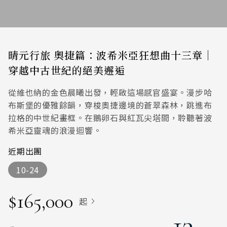
晴元行旅 奧捷篇：波希米亞狂想曲十三章｜
穿越中古世紀的絕美邂逅
從維也納的金色晨曦出發，輕啟這場感官盛宴。漫步哈
布斯堡的優雅餘韻，穿梭奧捷邊境的蒼翠森林，跳進布
拉格的中世紀畫框。在鵝卵石與紅瓦尖塔間，聆聽著波
希米亞靈魂的浪漫迴響。
近期出團
10-24
$165,000
起
13