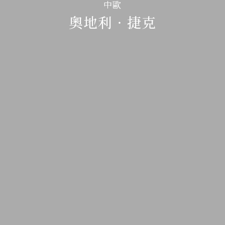
中歐
奧地利‧捷克