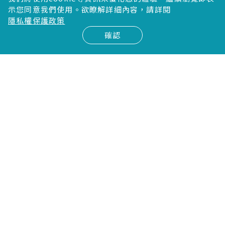
示您同意我們使用。欲瞭解詳細內容，請詳閱
TEL
03-6582-358
隱私權保護政策
FAX
03-6580-958
確認
統編
60789293
台中公司
台中市西區大隆路20號10樓之11
TEL
04-2323-0068
FAX
04-2323-0098
統編
24972383
台南公司
台南市永康區中華路1之22號7樓
TEL
06-3121-222
FAX
06-3121-232
統編
60726973
高雄公司
高雄市前鎮區中山二路2號21樓之7
TEL
07-5377-577
FAX
07-5377-677