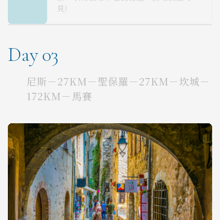
見!
Day 03
尼斯－27KM－聖保羅－27KM－坎城－
172KM－馬賽