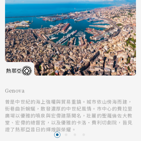
熱那亞
Genova
曾是中世紀的海上強權與貿易重鎮。城市依山傍海而建，
街巷曲折蜿蜒，散發濃厚的中世紀風情。市中心的費拉里
廣場以優雅的噴泉與宏偉建築聞名，壯麗的聖羅倫佐大教
堂、宏偉的總督宮，以及優雅的卡洛·費利切劇院，皆見
證了熱那亞昔日的輝煌與榮耀。