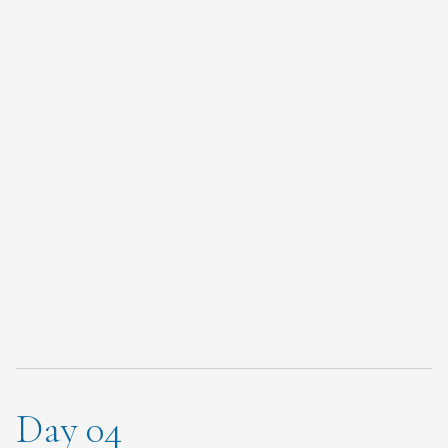
Radisson Blue Marseille 4*
或
Grand Beauvau MGallery 4*
或
Mercure Marseille Centre 4*
或
住宿
同級
Day 04