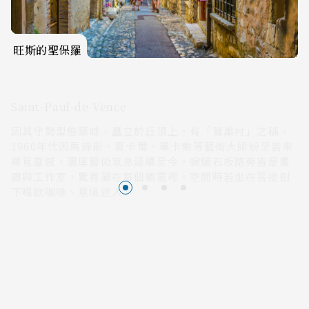
旺斯的聖保羅
Saint-Paul-de-Vence
因其守勢型態築城、矗立於丘頂上，有「鷲巢村」之稱。
1960年代因馬諦斯、夏卡爾、畢卡索等藝術大師紛至沓來
尋覓靈感，濃厚藝術氣息延續至今，蜿蜒石板路旁皆是畫
廊與工作室，驚喜藏在每個櫥窗裡。空閒時若坐在菩提樹
下啜飲咖啡、意境迷人。
早餐
旅館早餐
午餐
地中海風情料理
餐食
晚餐
馬賽魚湯經典料理