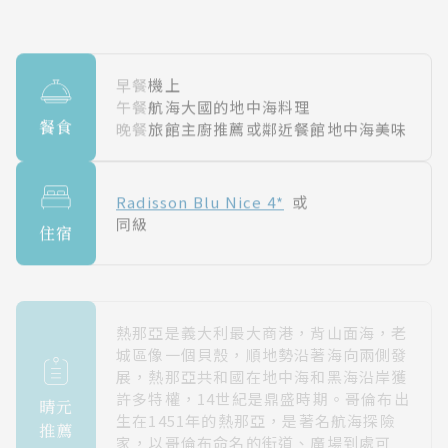
早餐
機上
午餐
航海大國的地中海料理
餐食
晚餐
旅館主廚推薦或鄰近餐館地中海美味
Radisson Blu Nice 4*
或
同級
住宿
熱那亞是義大利最大商港，背山面海，老
城區像一個貝殼，順地勢沿著海向兩側發
展，熱那亞共和國在地中海和黑海沿岸獲
許多特權，14世紀是鼎盛時期。哥倫布出
晴元
生在1451年的熱那亞，是著名航海探險
推薦
家，以哥倫布命名的街道、廣場到處可