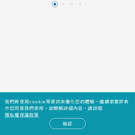
早餐
旅館早餐
午餐
廚神市場敬請自理
餐食
晚餐
里昂當地風味料理
Radisson Blu Lyon 4*
或
Pullman Lyon 4*
或
住宿
同級
我們將使用cookie等資訊來優化您的體驗，繼續瀏覽即表
示您同意我們使用。欲瞭解詳細內容，請詳閱
隱私權保護政策
確認