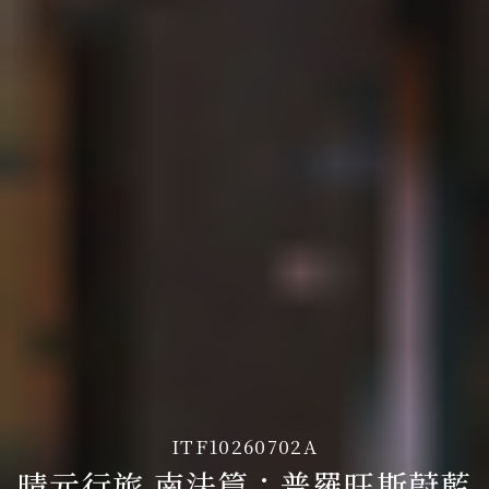
ITF10260702A
晴元行旅 南法篇：普羅旺斯蔚藍