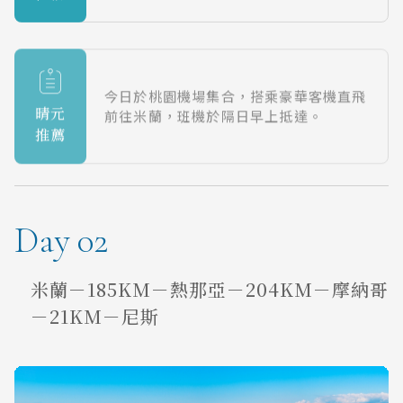
今日於桃園機場集合，搭乘豪華客機直飛
晴元
前往米蘭，班機於隔日早上抵達。
推薦
Day 02
米蘭－185KM－熱那亞－204KM－摩納哥
－21KM－尼斯