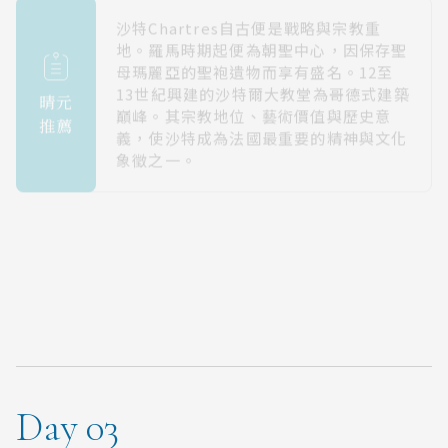
沙特Chartres自古便是戰略與宗教重
地。羅馬時期起便為朝聖中心，因保存聖
母瑪麗亞的聖袍遺物而享有盛名。12至
13世紀興建的沙特爾大教堂為哥德式建築
晴元
巔峰。其宗教地位、藝術價值與歷史意
推薦
義，使沙特成為法國最重要的精神與文化
象徵之一。
Day 03