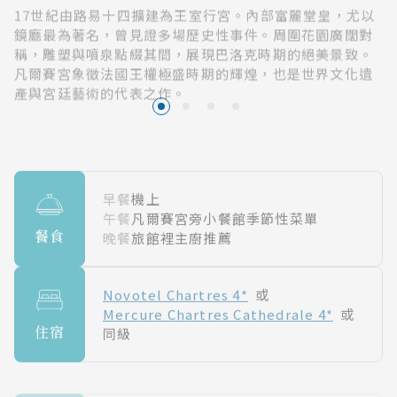
17世紀由路易十四擴建為王室行宮。內部富麗堂皇，尤以
鏡廳最為著名，曾見證多場歷史性事件。周圍花園廣闊對
稱，雕塑與噴泉點綴其間，展現巴洛克時期的絕美景致。
凡爾賽宮象徵法國王權極盛時期的輝煌，也是世界文化遺
產與宮廷藝術的代表之作。
早餐
機上
午餐
凡爾賽宮旁小餐館季節性菜單
餐食
晚餐
旅館裡主廚推薦
Novotel Chartres 4*
或
Mercure Chartres Cathedrale 4*
或
住宿
同級