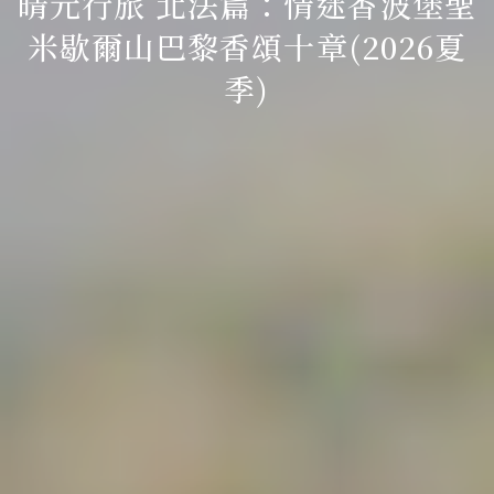
晴元行旅 北法篇：情迷香波堡聖
米歇爾山巴黎香頌十章(2026夏
季)