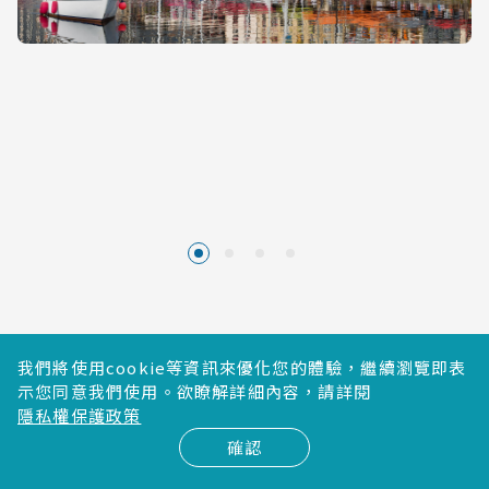
我們將使用cookie等資訊來優化您的體驗，繼續瀏覽即表
示您同意我們使用。欲瞭解詳細內容，請詳閱
早餐
旅館早餐
隱私權保護政策
午餐
優美羅萊夏朵莊園季節性料理
晚
1345年開幕至傳奇餐館季節性料
確認
餐食
餐
理,GM廚師帽