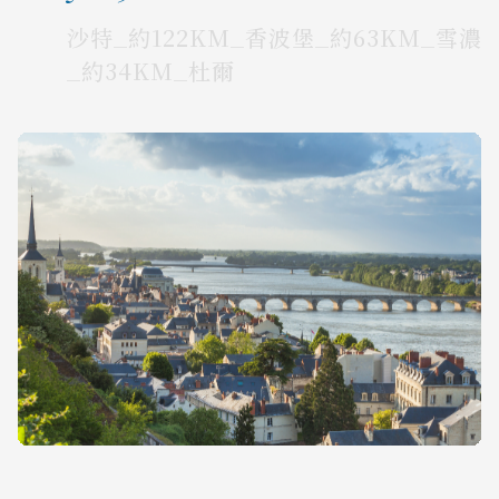
沙特_約122KM_香波堡_約63KM_雪濃
_約34KM_杜爾