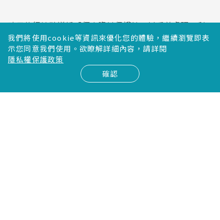
晴元旅行社將遵循「個人資料保護法」以妥善處理、利
用本表所載之個人資料，並採取資料保護措施。您有權
我們將使用cookie等資訊來優化您的體驗，繼續瀏覽即表
示您同意我們使用。欲瞭解詳細內容，請詳閱
提出要求使用、更正、補充、刪除或封鎖這些個人資
隱私權保護政策
料，請聯絡晴元。
確認
確認送出
免付費電話全國代表號
0800-600-178
台北公司
台北市松山區南京東路三段248號11樓